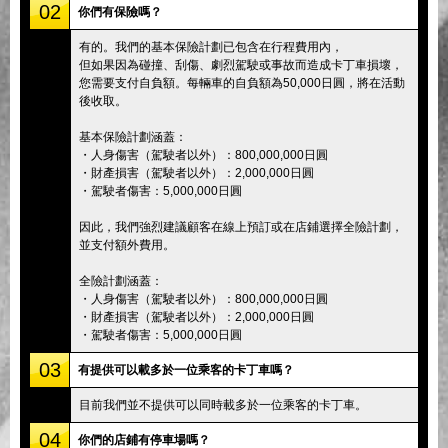
02
你們有保險嗎？
有的。我們的基本保險計劃已包含在行程費用內，
但如果因為碰撞、刮傷、劇烈駕駛或事故而造成卡丁車損壞，
您需要支付自負額。每輛車的自負額為50,000日圓，將在活動
後收取。
基本保險計劃涵蓋：
・人身傷害（駕駛者以外）：800,000,000日圓
・財產損害（駕駛者以外）：2,000,000日圓
・駕駛者傷害：5,000,000日圓
因此，我們強烈建議顧客在線上預訂或在店鋪選擇全險計劃，
並支付額外費用。
全險計劃涵蓋：
・人身傷害（駕駛者以外）：800,000,000日圓
・財產損害（駕駛者以外）：2,000,000日圓
・駕駛者傷害：5,000,000日圓
03
有提供可以載多於一位乘客的卡丁車嗎？
目前我們並不提供可以同時載多於一位乘客的卡丁車。
04
你們的店鋪有停車場嗎？