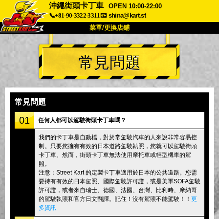
沖繩街頭卡丁車
OPEN 10:00-22:00
📞+81-90-3322-3311
📧
shina@kart.st
菜單/更換店鋪
首頁
常見問題
關於我們
規格
價格
交通資訊
顧客評價
常見問題
公司
預訂
常見問題
更換店鋪
01
任何人都可以駕駛街頭卡丁車嗎？
東京 品川 #1
東京 秋葉原 #1
我們的卡丁車是自動檔，對於常駕駛汽車的人來說非常容易控
制。只要您擁有有效的日本道路駕駛執照，您就可以駕駛街頭
東京 秋葉原 #2
東京 澀谷
卡丁車。然而，街頭卡丁車無法使用摩托車或輕型機車的駕
東京 澀谷分店
東京灣
照。
注意：Street Kart 的定製卡丁車適用於日本的公共道路。您需
東京 淺草
大阪
要持有有效的日本駕照、國際駕駛許可證，或是美軍SOFA駕駛
許可證，或者來自瑞士、德國、法國、台灣、比利時、摩納哥
沖繩
的駕駛執照和官方日文翻譯。記住！沒有駕照不能駕駛！！
更
多資訊