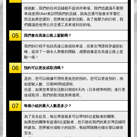
很抱歉，我們的任何店鋪都不提供停車場。我們也建議不要開
車或使用Uber來訪問我們的店鋪，因為交通可能會非常繁忙，
而且如果您遲到，您將無法參加活動。為了無壓力的行程，我
們建議您使用公共交通工具來達到目的地。
05
我們會在高速公路上駕駛嗎？
我們的行程不包括高速公路或快車道，但東京灣課程穿越彩虹
橋，提供了一個令人興奮的體驗，感覺就像是在高速公路上駕
駛一樣！
06
預約可以更改或取消嗎？
是的，您可以根據可用性更改您的預約。您可以更改預約，例
如駕駛人數、日期/時間或課程。
但是，如果您希望在活動日期前6天內（日本標準時間）進行更
改或取消，我們的取消政策將適用。
07
每個小組的最大人數是多少？
為了安全起見，每位導遊最多可以帶領6位駕駛者的團隊。
如果您的團隊有超過6位駕駛者，您只能在我們的東京灣店鋪同
時參加。您將被分成較小的組別，每組間隔幾分鐘出發以確保
安全。