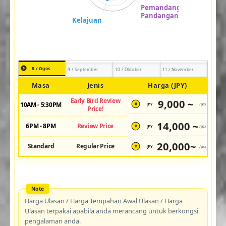
8 / Ogos
9 / September
10 / Oktober
11 / November
Masa
Jenis
Harga (JPY)
Early Bird Review
9,000 ~
10AM - 5:30PM
JPY
/pax
¥
Price!
14,000 ~
6PM - 8PM
Review Price
JPY
/pax
¥
20,000~
Standard
Regular Price
JPY
/pax
¥
Harga Ulasan / Harga Tempahan Awal Ulasan / Harga
Ulasan terpakai apabila anda merancang untuk berkongsi
pengalaman anda.