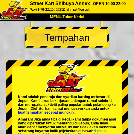
Street Kart Shibuya Annex
OPEN 10:00-22:00
📞+81-70-2222-6655
📧
shina@kart.st
MENU/Tukar Kedai
UTAMA
Tempahan
Tentang
Spesifikasi
Harga
Akses
Suara
Soalan Lazim
Syarikat
Tempahan
Tukar Kedai
Tokyo Shinagawa
Tokyo Akihabara#1
Tokyo Akihabara#2
Tokyo Shibuya
Kami adalah
peneraju
dan
syarikat karting terbesar
di
Tokyo Shibuya Annex
Tokyo Bay
Jepun! Kami terus bekerjasama dengan
ramai selebriti
dan merupakan
aktiviti paling popular
untuk pelancong ke
Jepun! Oleh itu, kami amat mengesyorkan anda untuk
Tokyo Asakusa
Osaka
buat tempahan secepat mungkin.
Amaran! Jika anda tiba di kedai kami tanpa dokumen asal
Okinawa
yang diperlukan untuk memandu di Jepun, anda tidak
akan dapat menyertai aktiviti ini dan tidak akan menerima
sebarang bayaran balik.
(dijelaskan di bawah
“Lesen