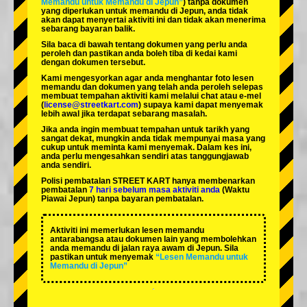
Memandu untuk Memandu di Jepun”
) tanpa dokumen
yang diperlukan untuk memandu di Jepun, anda tidak
akan dapat menyertai aktiviti ini dan tidak akan menerima
sebarang bayaran balik.
Sila baca di bawah tentang dokumen yang perlu anda
peroleh dan pastikan anda boleh tiba di kedai kami
dengan dokumen tersebut.
Kami mengesyorkan agar anda menghantar foto lesen
memandu dan dokumen yang telah anda peroleh selepas
membuat tempahan aktiviti kami melalui chat atau e-mel
(
license@streetkart.com
) supaya kami dapat menyemak
lebih awal jika terdapat sebarang masalah.
Jika anda ingin membuat tempahan untuk tarikh yang
sangat dekat, mungkin anda tidak mempunyai masa yang
cukup untuk meminta kami menyemak. Dalam kes ini,
anda perlu mengesahkan sendiri atas tanggungjawab
anda sendiri.
Polisi pembatalan STREET KART hanya membenarkan
pembatalan
7 hari sebelum masa aktiviti anda
(Waktu
Piawai Jepun) tanpa bayaran pembatalan.
Aktiviti ini memerlukan lesen memandu
antarabangsa atau dokumen lain yang membolehkan
anda memandu di jalan raya awam di Jepun. Sila
pastikan untuk menyemak
“Lesen Memandu untuk
Memandu di Jepun”