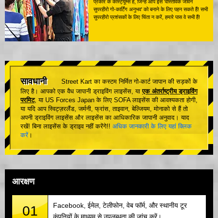
प्रकार के कॉस्ट्यूम्स हैं, जिन्हें आप इस 'वास्तविक जीवन
सुपरहीरो गो-कार्टिंग अनुभव' को बनाने के लिए पहन सकते हैं! सभी
सुपरहीरो प्रशंसकों के लिए चिंता न करें, हमारे पास वे सभी हैं!
सावधानी
Street Kart का कस्टम निर्मित गो-कार्ट जापान की सड़कों के
लिए है। आपको एक वैध जापानी ड्राइविंग लाइसेंस, या
एक अंतर्राष्ट्रीय ड्राइविंग
परमिट
, या US Forces Japan के लिए SOFA लाइसेंस की आवश्यकता होगी,
या यदि आप स्विट्ज़रलैंड, जर्मनी, फ्रांस, ताइवान, बेल्जियम, मोनाको से हैं तो
अपनी ड्राइविंग लाइसेंस और लाइसेंस का आधिकारिक जापानी अनुवाद। याद
रखें! बिना लाइसेंस के ड्राइव नहीं करेंगे!!
अधिक जानकारी के लिए यहां क्लिक
करें
।
आरक्षण
Facebook, ईमेल, टेलीफोन, वेब फॉर्म, और स्थानीय टूर
01
कंपनियों के माध्यम से उपलब्धता की जांच करें।