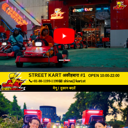
STREET KART अकीहबारा #1
OPEN 10:00-22:00
📞+81-80-1199-1199
📧
shina@kart.st
मेनू / दुकान बदलें
TOP
हमारे बारे में
विशेषताएँ
कीमत
पहुंच
वॉयस
FAQ