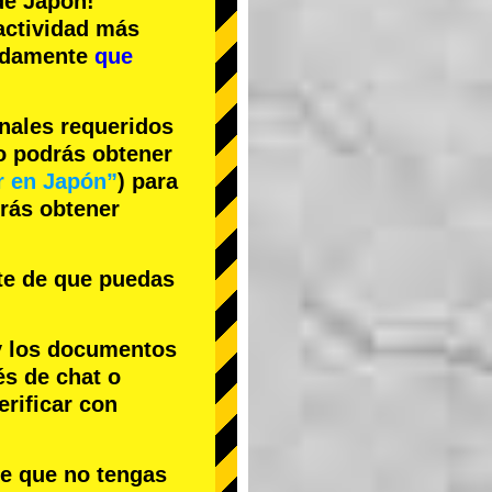
e Japón!
actividad más
cidamente
que
inales requeridos
no podrás obtener
r en Japón”
) para
drás obtener
te de que puedas
y los documentos
és de chat o
rificar con
le que no tengas