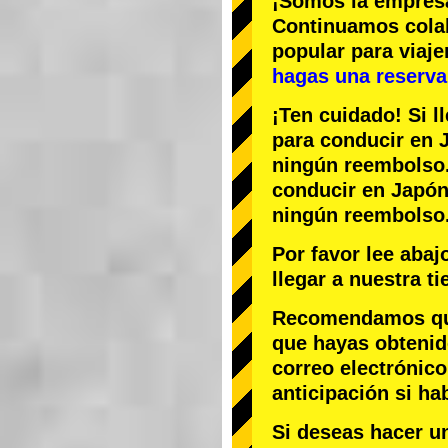
¡Somos la
empres
Continuamos col
popular
para viaj
hagas una reserva 
¡Ten cuidado! Si l
para conducir en J
ningún reembolso
conducir en Japón,
ningún reembolso
Por favor lee aba
llegar a nuestra t
Recomendamos que 
que hayas obtenid
correo electrónico
anticipación si ha
Si deseas hacer u