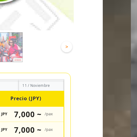
>
11 / Noviembre
Precio (JPY)
7,000 ~
JPY
/pax
7,000 ~
JPY
/pax