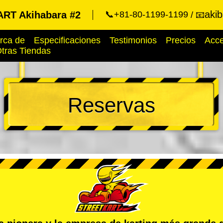
aki
RT Akihabara #2
📞+81-80-1199-1199
📧
rca de
Especificaciones
Testimonios
Precios
Acc
tras Tiendas
Reservas