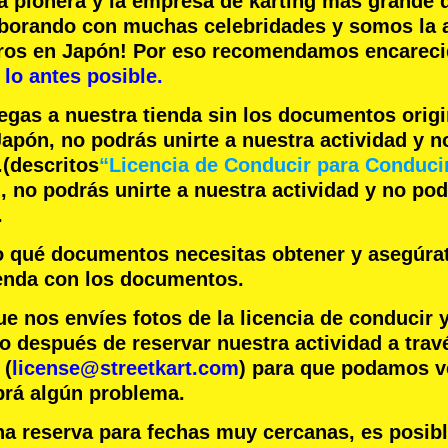
a pionera
y la
empresa de karting más grande
d
aborando con
muchas celebridades
y somos la
eros en Japón! Por eso recomendamos encare
lo antes posible.
legas a nuestra tienda sin los documentos orig
apón, no podrás unirte a nuestra actividad y 
.
(descritos
“Licencia de Conducir para Conduci
 no podrás unirte a nuestra actividad y no po
.
jo qué documentos necesitas obtener y asegúra
ienda con los documentos.
nos envíes fotos de la licencia de conducir 
o después de reservar nuestra actividad a trav
 (
license@streetkart.com
) para que podamos ve
brá algún problema.
na reserva para fechas muy cercanas, es posib