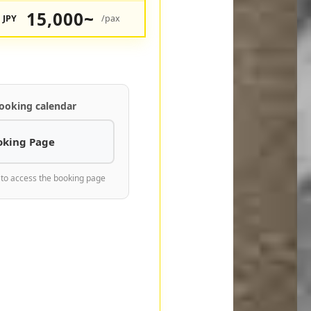
15,000~
JPY
/pax
ooking calendar
oking Page
 to access the booking page