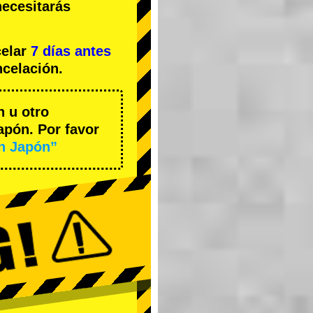
necesitarás
celar
7 días antes
ncelación.
n u otro
apón. Por favor
en Japón”